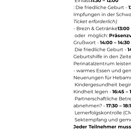
 Einlass
11:30 – 12:00
: Die friedliche Geburt - 
1
Impfungen in der Schwan
Ticket erforderlich)
- Brezn & Getränke
13:00 
 oder 
 möglich: 
Präsenzv
Grußwort - 
14:00 – 14:30
 Die friedliche Geburt - 
1
Geburtshilfe in den Ze
Perinatalzentrum leisten
- warmes Essen und ge
Neuerungen für Hebamm
 Kindergesundheit beginnt zu Hause – wie Eltern das Fundament für eine glückliche und gesunde 
Kindheit legen - 
16:45 – 
 Partnerschaftliche Betreuung von Risikoschwangerschaften – was können wir Ihnen konkret 
abnehmen? - 
17:30 – 18:
 Lernerfolgskontrolle (C
 Sektempfang und gem
Jeder Teilnehmer muss 