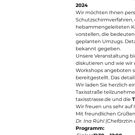
2024 
Wir möchten Ihnen persö
Schutzschirmverfahren, 
hebammengeleiteten Kre
vorstellen, die bedeute
geplanten Umzugs. Deta
bekannt gegeben.
Unsere Veranstaltung bi
diskutieren und wie wi
Workshops angeboten sow
bereitgestellt. Das deta
Wir laden Sie herzlich ei
Taxisstraße teilzunehm
taxisstrasse.de und die 
T
Wir freuen uns sehr auf 
Mit freundlichen Grüßen
Dr. Ina Rühl (Chefärzti
Programm: