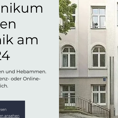
inikum
en
nik am
24
innen und Hebammen.
senz- oder Online-
ich.
ssen
gen ansehen