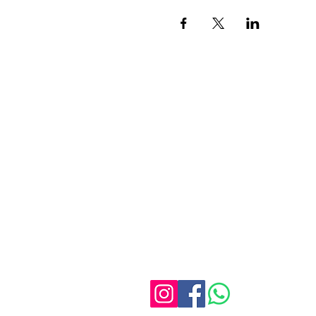
Kontakt
Elternzentrum Taxisstraße
am Rotkreuzklinikum Münc
Frauenklinik
Lenzfriederstraße 6
80637 München
E-Mail:
info@elternzentrum-taxisstr
Tel.: +49 (0)174 20 20 505 (nur
WhatsApp Chat erreichbar)