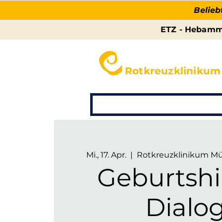
Belieb
ETZ - Hebamme
ELTERNZENTR
Rotkreuzklinikum
Kurse
Praxis
Stillen
Mi., 17. Apr.
  |  
Rotkreuzklinikum Mü
Geburtshi
Dialog