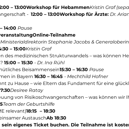
2:00 – 13:00
Workshop für Hebammen
Kristin Graf (sepa
gerschaft -  
12:00 – 13:00
Workshop für Ärzte: 
Dr. Aria
– 14:00 
Pause 
eranstaltung
Online-Teilnahme
 
Ministerialdirektorin Stephanie Jacobs & Generaloberin
4:30 – 15:00
Kristin Graf
iten des medizinischen Strukturwandels – was können 
? 
15:00 – 15:30 
- Dr. Ina Rühl
mütliches Beisammensein
15:30 – 16:30 
Pause 
en in Bayern 
16:30 – 16:45 
- Mechthild Hofner
17:30
Desiree Ratay
15
Team der Geburtshilfe
ME relevant)
18:15  – 18:30
einsamer Austausch
Ab 18:30
sein eigenes Ticket buchen. Die Teilnahme ist kosten