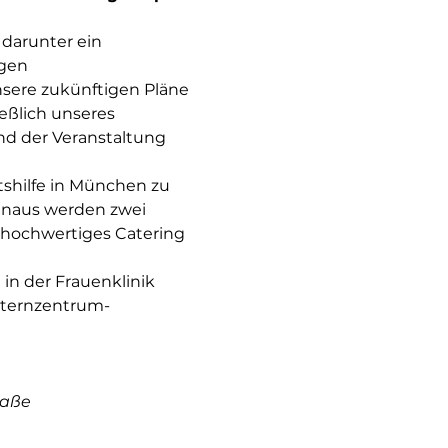
darunter ein 
gen 
ere zukünftigen Pläne 
eßlich unseres 
d der Veranstaltung 
shilfe in München zu 
inaus werden zwei 
 hochwertiges Catering 
 in der Frauenklinik 
lternzentrum-
raße