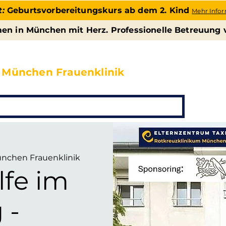
t:
Geburtsvorbereitungskurs ab dem 2. Kind
Mehr Info
n in München mit Herz. Professionelle Betreuung 
UM TAXISSTRASSE
 München Frauenklinik
Veranstaltungen
Über uns
Kontakt
nchen Frauenklinik
lfe im
 -