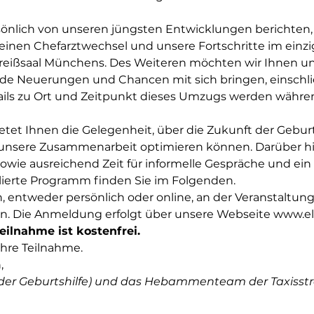
nlich von unseren jüngsten Entwicklungen berichten, 
einen Chefarztwechsel und unsere Fortschritte im einzi
ißsaal Münchens. Des Weiteren möchten wir Ihnen uns
nde Neuerungen und Chancen mit sich bringen, einschli
ils zu Ort und Zeitpunkt dieses Umzugs werden währen
etet Ihnen die Gelegenheit, über die Zukunft der Geburt
r unsere Zusammenarbeit optimieren können. Darüber h
ie ausreichend Zeit für informelle Gespräche und ein
illierte Programm finden Sie im Folgenden. 
n, entweder persönlich oder online, an der Veranstaltung
en. Die Anmeldung erfolgt über unsere Webseite www.e
eilnahme ist kostenfrei.
Ihre Teilnahme.
,
n der Geburtshilfe) und das Hebammenteam der Taxisst