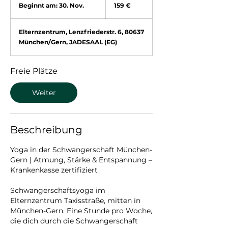
Euro
Beginnt am: 30. Nov.
B
159 €
e
g
Elternzentrum, Lenzfriederstr. 6, 80637
i
München/Gern, JADESAAL (EG)
n
n
t
Freie Plätze
a
m
Weiter
:
3
0
Beschreibung
.
N
o
Yoga in der Schwangerschaft München-
v
Gern | Atmung, Stärke & Entspannung –
.
Krankenkasse zertifiziert
Schwangerschaftsyoga im
Elternzentrum Taxisstraße, mitten in
München-Gern. Eine Stunde pro Woche,
die dich durch die Schwangerschaft