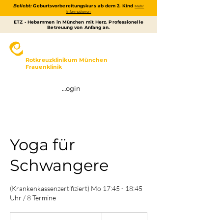
Beliebt:
Geburtsvorbereitungskurs ab dem 2. Kind
Mehr
Informationen
ETZ - Hebammen in München mit Herz. Professionelle
Betreuung von Anfang an.
ELTERNZENTRUM
TAXISSTRASSE
Rotkreuzklinikum München
Frauenklinik
Login
Yoga für
Schwangere
(Krankenkassenzertifiziert) Mo 17:45 - 18:45
Uhr / 8 Termine
159